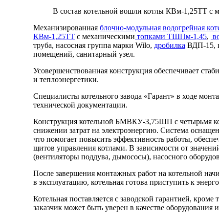
В состав котельной вошли котлы КВм-1,25ТТ с
Механизированная
блочно-модульная водогрейная ко
КВм-1,25ТТ
с механическими
топками ТШПм-1,45
,
во
труба, насосная группа марки Wilo,
дробилка
ВДП-15, 
помещений, санитарный узел.
Усовершенствованная конструкция обеспечивает стаби
и теплоэнергетики.
Специалисты котельного завода «Гарант» в ходе монт
технической документации.
Конструкция котельной БМВКУ-3,75ШП с четырьмя ко
снижении затрат на электроэнергию. Система оснащен
что помогает повысить эффективность работы, обеспе
щитов управления котлами. В зависимости от значени
(вентиляторы поддува, дымососы), насосного оборудо
После завершения монтажных работ на котельной начи
в эксплуатацию, котельная готова приступить к энерг
Котельная поставляется с заводской гарантией, кроме
заказчик может быть уверен в качестве оборудования 