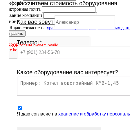
рассчитаем стоимость оборудования
Телефон
*
Электронная почта
Название компании
Как вас зовут
Регион
*
Я даю согласие на
хранение и обработку персональных дан
Отправить
Телефон
*
Какое оборудование вас интересует?
Я даю согласие на
хранение и обработку персонал