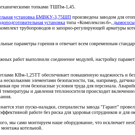
 механическими топками ТШПм-1,45.
тельная установка БМВКУ-3,75ШП
произведена заводом для ото
доподготовительная установка
типа «Комплексон-6»,
дымососы
комплект трубопроводов и запорно-регулирующей арматуры кот
льные параметры горения и отвечает всем современным стандар
ажных работ выполнили соединение модулей, настройку парамет
тлами КВм-1,25ТТ обеспечивает повышенную надежность и без
а несколькими элементами безопасности, так, например, датчик
чивая при этом безопасные условия труда для персонала. Аварий
й температуры и давления теплоносителя происходит включение
вания.
нается этап пуско-наладки, специалисты завода "Гарант" прове
оэффективной работе без риска для здоровья сотрудников и для 
 того, мы сами монтируем наше оборудование, что исключает не
и монтажа котельной.