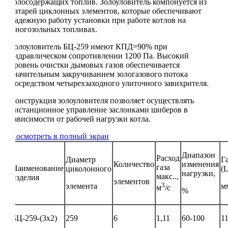
золосодержащих топлив. Золоуловитель компонуется из
батарей циклонных элементов, которые обеспечивают
надежную работу установки при работе котлов на
многозольных топливах.
Золоуловитель БЦ-259 имеют КПД=90% при
гидравлическом сопротивлении 1200 Па. Высокий
уровень очистки дымовых газов обеспечивается
значительным закручиванием зологазового потока
посредством четырехзаходного улиточного завихрителя.
Конструкция золоуловителя позволяет осуществлять
дистанционное управление заслонками шиберов в
зависимости от рабочей нагрузки котла.
Посмотреть в полный экран
Диапазон
Расход
Диаметр
Г
Количество
изменения
газа
Наименование
циколонного
(
нагрузки,
макс..,
изделия
элементов
3
элемента
м
м
/с
%
БЦ-259-(3х2)
259
6
1,11
60-100
1