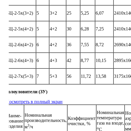
БЦ-2-5х(3+2)
5
3+2
25
5,25
6,07
2410х14
БЦ-2-5х(4+2)
5
4+2
30
6,28
7,25
2410х14
БЦ-2-6х(4+2)
6
4+2
36
7,55
8,72
2690х14
БЦ-2-6х(4+3)
6
4+3
42
8,77
10,15
2895х16
БЦ-2-7х(5+3)
7
5+3
56
11,72
13,58
3175х16
Золоуловители (ЗУ)
Посмотреть в полный экран
Номинальная
Но
Номинальная
Наиме-
температура
Коэффициент
аэ
производительность,
нование
газа на входе,
очистки, %
со
3
изделия
м
/ч
о
мм
С