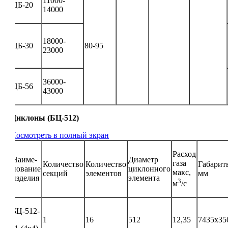
11000-
ЦБ-20
14000
18000-
ЦБ-30
80-95
23000
36000-
ЦБ-56
43000
Циклоны (БЦ-512)
Посмотреть в полный экран
Расход
Наиме-
Диаметр
газа
Количество
Количество
Габарит
нование
циклонного
макс,
секций
элементов
мм
изделия
элемента
3
м
/с
БЦ-512-
1
16
512
12,35
7435х35