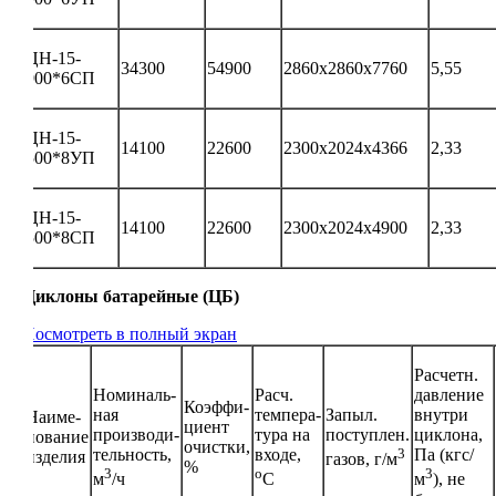
ЦН-15-
34300
54900
2860х2860х7760
5,55
900*6СП
ЦН-15-
14100
22600
2300х2024х4366
2,33
500*8УП
ЦН-15-
14100
22600
2300х2024х4900
2,33
500*8СП
Циклоны батарейные (ЦБ)
Посмотреть в полный экран
Расчетн.
Номиналь-
Расч.
давление
Коэффи-
ная
темпера-
Запыл.
внутри
Наиме-
циент
производи-
тура на
поступлен.
циклона,
нование
очистки,
тельность,
входе,
3
Па (кгс/
изделия
газов, г/м
%
3
о
3
м
/ч
С
м
), не