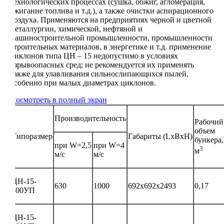
технологических процессах (сушка, обжиг, агломерация,
сжигание топлива и т.д.), а также очистки аспирационного
воздуха. Применяются на предприятиях черной и цветной
металлургии, химической, нефтяной и
машиностроительной промышленности, промышленности
строительных материалов, в энергетике и т.д. применение
циклонов типа ЦН – 15 недопустимо в условиях
взрывоопасных сред; не рекомендуется их применять
также для улавливания сильнослипающихся пылей,
особенно при малых диаметрах циклонов.
Посмотреть в полный экран
Производительность
Рабочий
объем
Типоразмер
Габариты (LxBxH)
бункера,
при W=2,5
при W=4
3
м
м/с
м/с
ЦН-15-
630
1000
692х692х2493
0,17
300УП
ЦН-15-