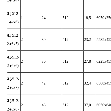
-1-(4х4)
БЦ-512-
1
24
512
18,5
6050х35
-1-(4х6)
БЦ-512-
2
30
512
23,2
5585х45
-2-(6х5)
БЦ-512-
2
36
512
27,8
6225х45
-2-(6х6)
БЦ-512-
2
42
512
32,4
6568х45
-2-(6х7)
БЦ-512-
2
48
512
37,0
6050х64
-2-(6х8)