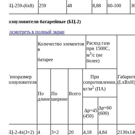
БЦ-259-(6х8)
259
48
8,88
60-100
3
Золоуловители батарейные (БЦ-2)
Посмотреть в полный экран
Расход газа
Количество элементов
при 1500С,
в
3
м
/с (не
батарее
более)
Типоразмер
При
Габарит
золоуловителя
сопротивлении,
(LxBxH)
2
кг/м
(ПА)
По
По
Всего
длине
ширине
∆р=60
∆р=45
(600)
(450)
БЦ-2-4х(3+2)
4
3+2
20
4,18
4,84
2130х14