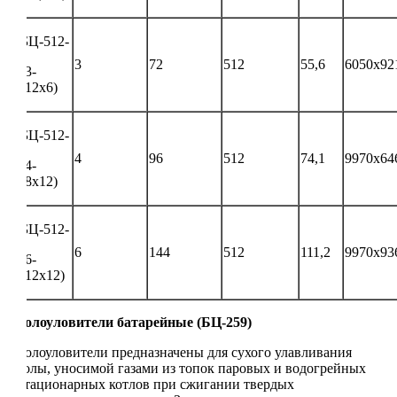
БЦ-512-
3
72
512
55,6
6050х92
-3-
(12х6)
БЦ-512-
4
96
512
74,1
9970х64
-4-
(8х12)
БЦ-512-
6
144
512
111,2
9970х93
-6-
(12х12)
Золоуловители батарейные (БЦ-259)
Золоуловители предназначены для сухого улавливания
золы, уносимой газами из топок паровых и водогрейных
стационарных котлов при сжигании твердых