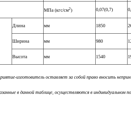
2
0,07(0,7)
0
МПа (кгс/см
)
Длина
мм
1850
2
Ширина
мм
980
1
Высота
мм
1540
1
иятие-изготовитель оставляет за собой право вносить непринц
азанные в данной таблице, осуществляются в индивидуальном по