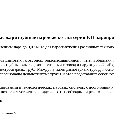
е жаротрубные паровые котлы серии КП паропроиз
лением пара до 0,07 МПа для пароснабжения различных техноло
вода дымовых газов, опор, теплоизоляционной плиты и обшивки 
юю трубные камеры, конвективный газоход и наружную обечайку
электросварных труб. Между пучками дымогарных труб для осмот
спользованы цельнотянутые трубы. Котел представляет собой гот
льзовании в технологических паровых системах с постоянным к
я позволяет устойчиво поддерживать необходимый режим в паро
и:
отложений