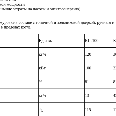
емой мощности
еньшие затраты на насосы и электроэнергию)
бмуровке в составе с топочной и зольниковой дверкой, ручным 
в пределах котла.
Ед.изм.
КП-100
К
кг/ч
120
3
кВт
100
2
%
81
8
кг/ч
13
4
0
115
1
С