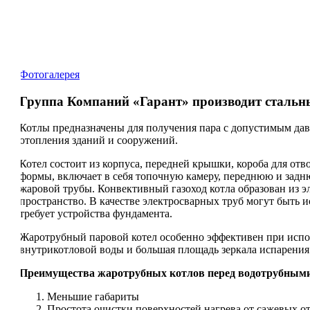
Фотогалерея
Группа Компаний «Гарант» производит стальны
Котлы предназначены для получения пара с допустимым дав
отопления зданий и сооружений.
Котел состоит из корпуса, передней крышки, короба для от
формы, включает в себя топочную камеру, переднюю и задн
жаровой трубы. Конвективный газоход котла образован из 
пространство. В качестве электросварных труб могут быть и
требует устройства фундамента.
Жаротрубный паровой котел особенно эффективен при испо
внутрикотловой воды и большая площадь зеркала испарени
Преимущества жаротрубных котлов перед водотрубным
Меньшие габариты
Простота очистки поверхностей нагрева от сажевых 