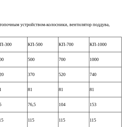
и топочным устройством-колосники, вентилятор поддува,
П-300
КП-500
КП-700
КП-1000
00
500
700
1000
20
370
520
740
1
81
81
81
5
76,5
104
153
15
115
115
115