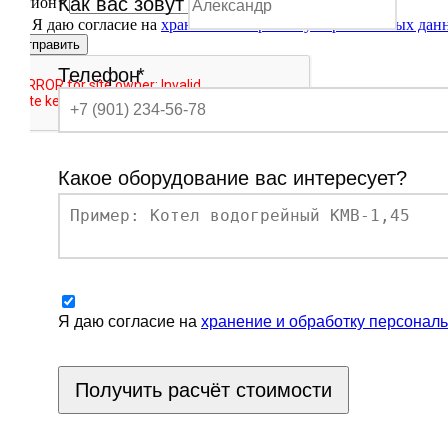
Как вас зовут
Регион
*
Я даю согласие на
хранение и обработку персональных дан
Отправить
Телефон
*
Какое оборудование вас интересует?
Я даю согласие на
хранение и обработку персонал
Получить расчёт стоимости