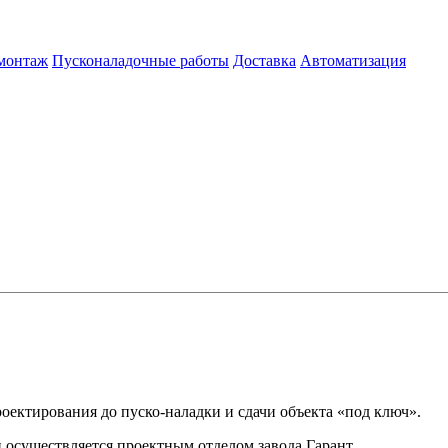
 монтаж
Пусконаладочные работы
Доставка
Автоматизация
роектирования до пуско-наладки и сдачи объекта «под ключ».
осуществляется проектным отделом завода Гарант.