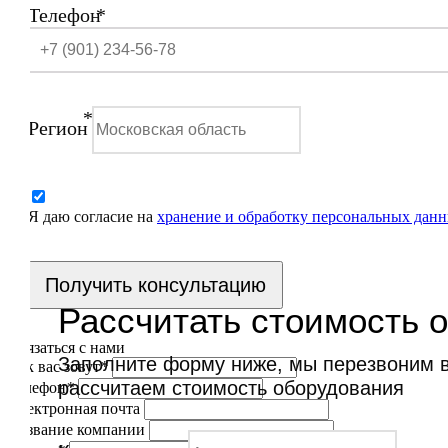
Телефон
*
*
Регион
Я даю согласие на
хранение и обработку персональных дан
Получить консультацию
Рассчитать стоимость 
Связаться с нами
Заполните форму ниже, мы перезвоним ва
Как вас зовут
*
рассчитаем стоимость оборудования
Телефон
*
Электронная почта
Название компании