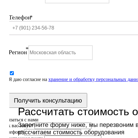
Телефон
*
*
Регион
Я даю согласие на
хранение и обработку персональных дан
Получить консультацию
Рассчитать стоимость 
Связаться с нами
Заполните форму ниже, мы перезвоним ва
Как вас зовут
*
рассчитаем стоимость оборудования
Телефон
*