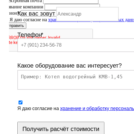
Электронная почта
Название компании
Как вас зовут
Регион
*
Я даю согласие на
хранение и обработку персональных дан
Отправить
Телефон
*
Какое оборудование вас интересует?
Я даю согласие на
хранение и обработку персонал
Получить расчёт стоимости