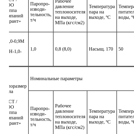
Рабочее
Паропро-
ООО
давление
Температура
Темпер
изводи-
Группа
теплоносителя
пара на
питате
тельность,
Компаний
на выходе,
выходе, ºС
воды, º
т/ч
«Гарант»
МПа (кгс/см2)
Е-1,0-0,9М
1,0
0,8 (8,0)
Насыщ. 170
50
КПН-1,0-
9М
Номинальные параметры
Типоразмер
котла
ГОСТ /
Рабочее
ООО
Паропро-
давление
Температура
Темпер
Группа
изводи-
теплоносителя
пара на
питате
Компаний
тельность,
на выходе,
выходе, ºС
воды, º
«Гарант»
т/ч
МПа (кгс/см2)