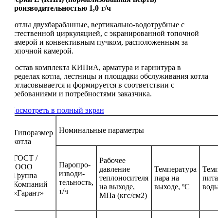
производительностью 1,0 т/ч
Котлы двухбарабанные, вертикально-водотрубные с
естественной циркуляцией, с экранированной топочной
камерой и конвективным пучком, расположенным за
топочной камерой.
Состав комплекта КИПиА, арматура и гарнитура в
пределах котла, лестницы и площадки обслуживания котла
согласовывается и формируется в соответствии с
требованиями и потребностями заказчика.
Посмотреть в полный экран
Номинальные параметры
Типоразмер
котла
ГОСТ /
Рабочее
Паропро-
ООО
давление
Температура
Темп
изводи-
Группа
теплоносителя
пара на
пита
тельность,
Компаний
на выходе,
выходе, ºС
воды
т/ч
«Гарант»
МПа (кгс/см2)