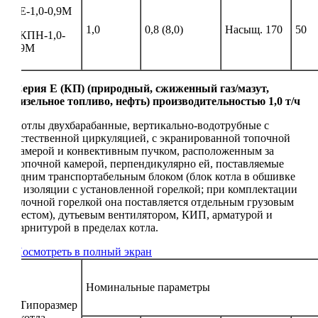
Е-1,0-0,9М
1,0
0,8 (8,0)
Насыщ. 170
50
КПН-1,0-
9М
Серия Е (КП) (природный, сжиженный газ/мазут,
дизельное топливо, нефть) производительностью 1,0 т/ч
Котлы двухбарабанные, вертикально-водотрубные с
естественной циркуляцией, с экранированной топочной
камерой и конвективным пучком, расположенным за
топочной камерой, перпендикулярно ей, поставляемые
одним транспортабельным блоком (блок котла в обшивке
и изоляции с установленной горелкой; при комплектации
блочной горелкой она поставляется отдельным грузовым
местом), дутьевым вентилятором, КИП, арматурой и
гарнитурой в пределах котла.
Посмотреть в полный экран
Номинальные параметры
Типоразмер
котла