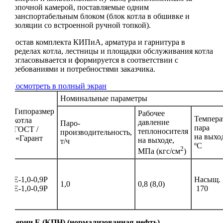
топочной камерой, поставляемые одним
транспортабельным блоком (блок котла в обшивке и
изоляции со встроенной ручной топкой).
Состав комплекта КИПиА, арматура и гарнитура в
пределах котла, лестницы и площадки обслуживания котла
согласовывается и формируется в соответствии с
требованиями и потребностями заказчика.
Посмотреть в полный экран
Номинальные параметры
Типоразмер
Рабочее
Темпера
котла
давление
Паро-
пара
ГОСТ /
теплоносителя
производительность,
на выхо
«Гарант
на выходе,
т/ч
ºС
2
МПа (кгс/см
)
Е-1,0-0,9Р
Насыщ.
1,0
0,8 (8,0)
Е-1,0-0,9Р
170
Серии Е (КПН) (нормализованная нефть)