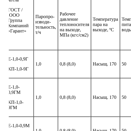
ГОСТ /
Рабочее
ООО
Паропро-
давление
Температура
Темп
Группа
изводи-
теплоносителя
пара на
пита
Компаний
тельность,
на выходе,
выходе, ºС
воды
«Гарант»
т/ч
МПа (кгс/см2)
Е-1,0-0,9Г
1,0
0,8 (8,0)
Насыщ. 170
50
КП-1,0-9Г
Е-1,0-
0,9ГМ
1,0
0,8 (8,0)
Насыщ. 170
50
КП-1,0-
9ГМ
Е-1,0-0,9М
1,0
0,8 (8,0)
Насыщ. 170
50