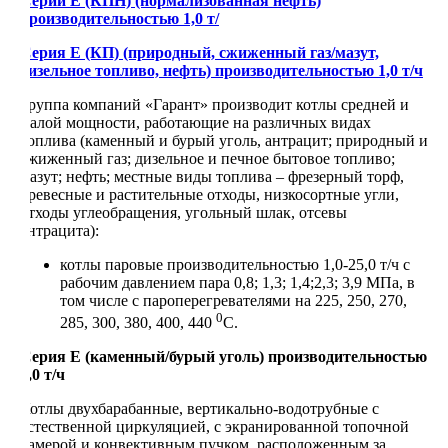
Серии Е (КПН) (нормализованная нефть)
производительностью 1,0 т/
Серия Е (КП) (природный, сжиженный газ/мазут,
дизельное топливо, нефть) производительностью 1,0 т/ч
Группа компаний «Гарант» производит котлы средней и
малой мощности, работающие на различных видах
топлива (каменный и бурый уголь, антрацит; природный и
сжиженный газ; дизельное и печное бытовое топливо;
мазут; нефть; местные виды топлива – фрезерный торф,
древесные и растительные отходы, низкосортные угли,
отходы углеобращения, угольный шлак, отсевы
антрацита):
котлы паровые производительностью 1,0-25,0 т/ч с
рабочим давлением пара 0,8; 1,3; 1,4;2,3; 3,9 МПа, в
том числе с пароперегревателями на 225, 250, 270,
0
285, 300, 380, 400, 440
С.
Серия Е (каменный/бурый уголь) производительностью
1,0 т/ч
Котлы двухбарабанные, вертикально-водотрубные с
естественной циркуляцией, с экранированной топочной
камерой и конвективным пучком, расположенным за