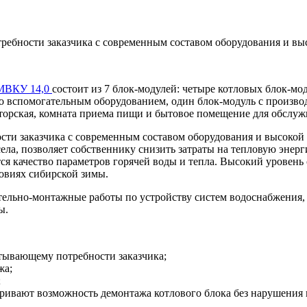
требности заказчика с современным составом оборудования и вы
МВКУ 14,0
состоит из 7 блок-модулей: четыре котловых блок-мо
со вспомогательным оборудованием, один блок-модуль с произв
аторская, комната приема пищи и бытовое помещение для обслу
ости заказчика с современным составом оборудования и высокой
ела, позволяет собственнику снизить затраты на тепловую энерг
ся качество параметров горячей воды и тепла. Высокий уровень
ловиях сибирской зимы.
тельно-монтажные работы по устройству систем водоснабжения,
ы.
тывающему потребности заказчика;
жа;
;
ривают возможность демонтажа котлового блока без нарушения 