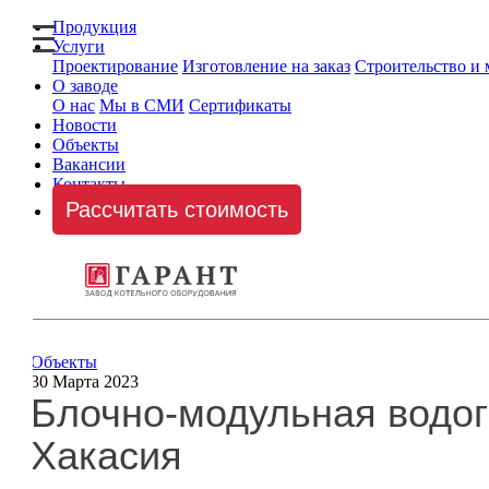
Продукция
Услуги
Проектирование
Изготовление на заказ
Строительство и
О заводе
О нас
Мы в СМИ
Сертификаты
Новости
Объекты
Вакансии
Контакты
Рассчитать стоимость
Объекты
30 Марта 2023
Блочно-модульная водог
Хакасия