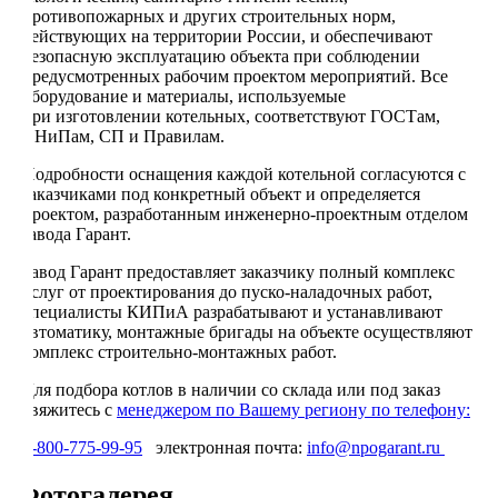
противопожарных и других строительных норм,
действующих на территории России, и обеспечивают
безопасную эксплуатацию объекта при соблюдении
предусмотренных рабочим проектом мероприятий. Все
оборудование и материалы, используемые
при изготовлении котельных, соответствуют ГОСТам,
СНиПам, СП и Правилам.
Подробности оснащения каждой котельной согласуются с
заказчиками под конкретный объект и определяется
проектом, разработанным инженерно-проектным отделом
завода Гарант.
Завод Гарант предоставляет заказчику полный комплекс
услуг от проектирования до пуско-наладочных работ,
специалисты КИПиА разрабатывают и устанавливают
автоматику, монтажные бригады на объекте осуществляют
комплекс строительно-монтажных работ.
Для подбора котлов в наличии со склада или под заказ
свяжитесь с
менеджером по Вашему региону по телефону:
8-800-775-99-95
электронная почта:
info@npogarant.ru
Фотогалерея