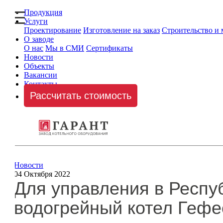
Продукция
Услуги
Проектирование
Изготовление на заказ
Строительство и
О заводе
О нас
Мы в СМИ
Сертификаты
Новости
Объекты
Вакансии
Контакты
Рассчитать стоимость
Новости
04 Октября 2022
Для управления в Респуб
водогрейный котел Гефе