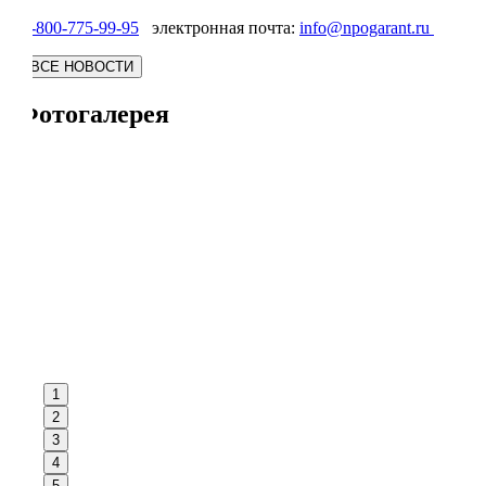
8-800-775-99-95
электронная почта:
info@npogarant.ru
Фотогалерея
1
2
3
4
5