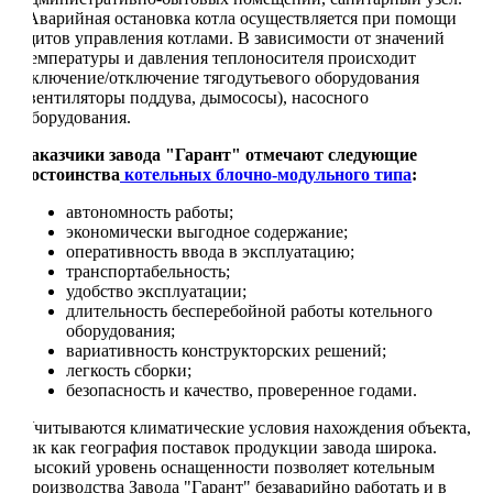
Аварийная остановка котла осуществляется при помощи
щитов управления котлами. В зависимости от значений
температуры и давления теплоносителя происходит
включение/отключение тягодутьевого оборудования
(вентиляторы поддува, дымососы), насосного
оборудования.
Заказчики завода "Гарант" отмечают следующие
достоинства
котельных блочно-модульного типа
:
автономность работы;
экономически выгодное содержание;
оперативность ввода в эксплуатацию;
транспортабельность;
удобство эксплуатации;
длительность бесперебойной работы котельного
оборудования;
вариативность конструкторских решений;
легкость сборки;
безопасность и качество, проверенное годами.
Учитываются климатические условия нахождения объекта,
так как география поставок продукции завода широка.
Высокий уровень оснащенности позволяет котельным
производства Завода "Гарант" безаварийно работать и в