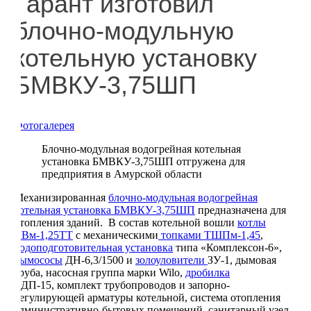
Гарант изготовил
блочно-модульную
котельную установку
БМВКУ-3,75ШП
Фотогалерея
Блочно-модульная водогрейная котельная
установка БМВКУ-3,75ШП отгружена для
предприятия в Амурской области
Механизированная
блочно-модульная водогрейная
котельная установка БМВКУ-3,75ШП
предназначена для
отопления зданий. В состав котельной вошли
котлы
КВм-1,25ТТ
с механическими
топками ТШПм-1,45
,
водоподготовительная установка
типа «Комплексон-6»,
дымососы
ДН-6,3/1500 и
золоуловители
ЗУ-1, дымовая
труба, насосная группа марки Wilo,
дробилка
ВДП-15, комплект трубопроводов и запорно-
регулирующей арматуры котельной, система отопления
административно-бытовых помещений, санитарный узел.