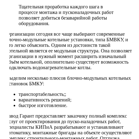
Тщательная проработка каждого шага в
процессе монтажа и пусконаладочных работ
позволяет добиться безаварийной работы
оборудования.
Организации сегодня все чаще выбирают современные
блочно-модульные котельные установки, типа БМВКУ, и
это легко объяснить. Одним из достоинств такой
котельной является ее модульная структура. Она позволяет
организации в нужный момент расширить изначальный
объём котельной, ополнительно существует возможность
подключать водонагревательные котлы.
Выделим несколько плюсов блочно-модульных котельных
установок БМКУ:
транспортабельность;;
вариативность решений;
быстрое изготовление.
Завод Гарант предоставляет заказчику полный комплекс
услуг от проектирования до пуско-наладочных работ,
специалисты КИПиА разрабатывают и устанавливают
автоматику, монтажные бригады на объекте осуществляют
комплекс строительного-монтажных работ. Отгрузка