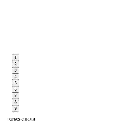
1
2
3
4
5
6
7
8
9
Связаться с нами