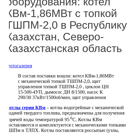
оборудования: котел
КВм-1,86МВт с топкой
ТШПМ-2,0 в Республику
Казахстан, Северо-
Казахстанская область
Фотогалерея
В состав поставки вошли: котел КВм-1,86МВт
с механической топкой ТШПМ-2,0, щит
управления топкой ТШПМ-2,0 , циклон ЦН
15-500-4УП, дымосос ДН 8/1500, насос К
290/30 37кВт/1500об/мин, щит управления
Котлы серии КВм
– котлы водогрейные с механической
подачей твердого топлива, предназначены для получения
0
горячей воды температурой 95
С. Котлы КВм
поставляются и комплектуются с механическими топками
ТШПм и ТЛПХ. Котлы поставляются россыпью (узлы,