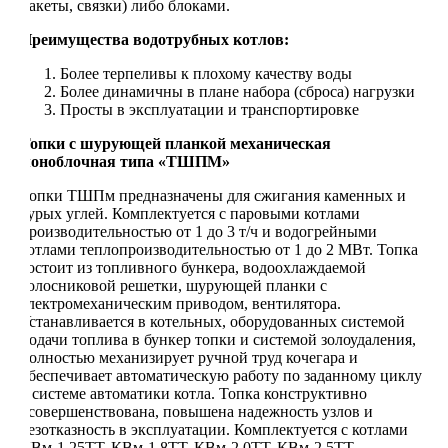
пакеты, связки) либо блоками.
Преимущества водотрубных котлов:
Более терпеливы к плохому качеству воды
Более динамичны в плане набора (сброса) нагрузки
Просты в эксплуатации и транспортировке
Топки с шурующей планкой механическая
моноблочная типа «ТШПМ»
Топки ТШПм предназначены для сжигания каменных и
бурых углей. Комплектуется с паровыми котлами
производительностью от 1 до 3 т/ч и водогрейными
котлами теплопроизводительностью от 1 до 2 МВт. Топка
состоит из топливного бункера, водоохлаждаемой
колосниковой решетки, шурующей планки с
электромеханическим приводом, вентилятора.
Устанавливается в котельных, оборудованных системой
подачи топлива в бункер топки и системой золоудаления,
полностью механизирует ручной труд кочегара и
обеспечивает автоматическую работу по заданному циклу
в системе автоматики котла. Топка конструктивно
усовершенствована, повышена надежность узлов и
безотказность в эксплуатации. Комплектуется с котлами
КВм-1,25ТТ, КВм-1,8ТТ, КВм-2,0ТТ, КВм-2,5ТТ,