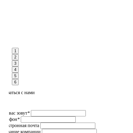
1
2
3
4
5
6
Связаться с нами
Как вас зовут
*
Телефон
*
Электронная почта
Название компании