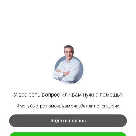
Новости
Объекты
Вакансии
Контакты
8 800 775 99 95
info@npogarant.ru
111024, г. Москва, ул. Авиамоторная, д.55, к. 31, этаж
3, офис 3059
Рассчитать стоимость оборудования