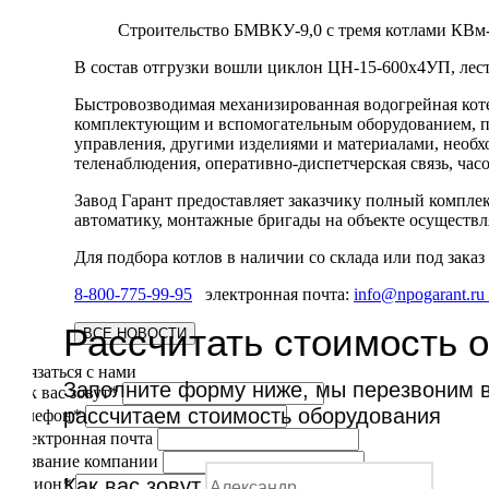
Строительство БМВКУ-9,0 с тремя котлами КВ
В состав отгрузки вошли циклон ЦН-15-600х4УП, лес
Быстровозводимая механизированная водогрейная кот
комплектующим и вспомогательным оборудованием, п
управления, другими изделиями и материалами, необх
теленаблюдения, оперативно-диспетчерская связь, час
Завод Гарант предоставляет заказчику полный компле
автоматику, монтажные бригады на объекте осуществ
Для подбора котлов в наличии со склада или под заказ
8-800-775-99-95
электронная почта:
info@npogarant.ru
Рассчитать стоимость 
Связаться с нами
Заполните форму ниже, мы перезвоним ва
Как вас зовут
*
рассчитаем стоимость оборудования
Телефон
*
Электронная почта
Название компании
Как вас зовут
Регион
*