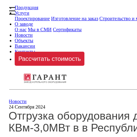
Продукция
Услуги
Проектирование
Изготовление на заказ
Строительство и
О заводе
О нас
Мы в СМИ
Сертификаты
Новости
Объекты
Вакансии
Контакты
Рассчитать стоимость
Новости
24 Сентября 2024
Отгрузка оборудования 
КВм-3,0МВт в в Республ