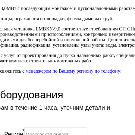
м-3,0МВт с последующим монтажом и пусконаладочными работа
тницы, ограждения и площадки, фермы дымовых труб.
ельная установка БМВКУ-9,0 соответствует требованиям СП С
роизводственными приспособлениями, контрольно-измерительн
одимыми для бесперебойной и нормальной работы. Дополнительн
офикация, радиофикация, установлены узлы учета: воды, электро
кс услуг от проектирования до пуско-наладочных работ, специ
ляют комплекс строительно-монтажных работ.
 свяжитесь с
менеджером по Вашему региону по телефону:
оборудования
м в течение 1 часа, уточним детали и
*
Регион