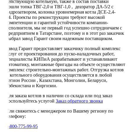
действующую котельную, также в состав поставки
вошли топка ТВГ-2,0 и ТВГ-1,0 , деаэратор ДА-5/2 с
гидрозатвором, колонка уровнемерная котла ДСЕ-2,4-
14. Проекты по реконструкции требуют высокой
компетенции и гарантий устойчивости компании-
исполнителя, мы не первый год успешно сотрудничаем с
предприятием в Татарстане, поэтому и в этот раз заказчик
выбрал завод Гарант своим надежным поставщиком.
Завод Гарант предоставляет заказчику полный комплекс
услуг от проектирования до пуско-наладочных работ,
специалисты КИПиА разрабатывают и устанавливают
автоматику, монтажные бригады на объекте осуществляют
комплекс строительно-монтажных работ. Отгрузка котлов
и котельного оборудования осуществляется в любой
регион России , Казахстана, Монголии, Беларуси,
Узбекистана и Киргизии.
Для заказа котлов в наличии со склада или под заказ
воспользуйтесь услугой
Заказ обратного звонка
Или свяжитесь с менеджером по Вашему региону по
телефону:
8-800-775-99-95