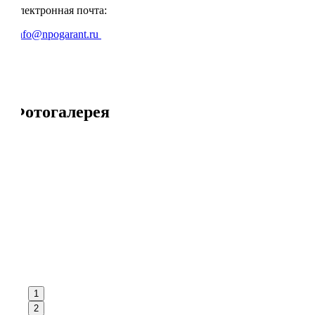
электронная почта:
info@npogarant.ru
.
Фотогалерея
1
2