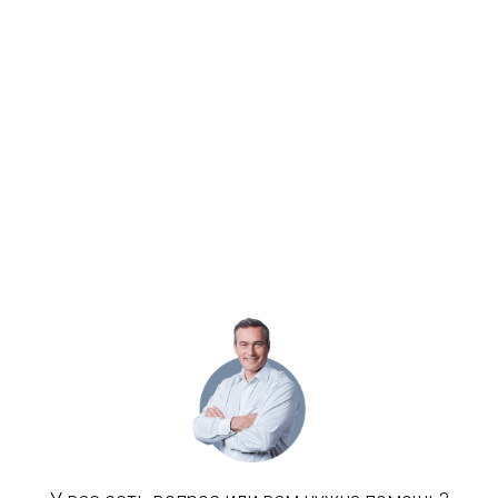
1
2
3
4
5
6
7
Связаться с нами