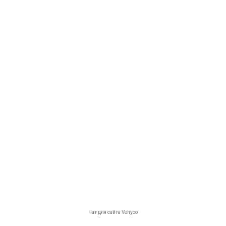
© Гарант 2026
Разработка сайта
— НОРД