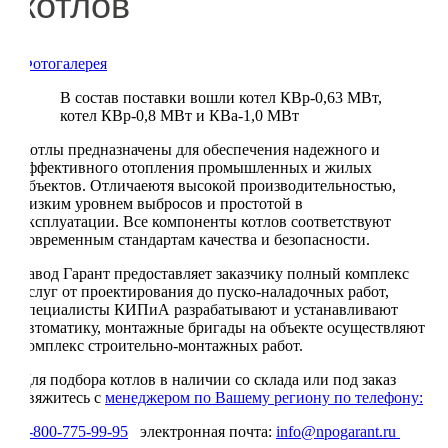
котлов
Фотогалерея
В состав поставки вошли котел КВр-0,63 МВт,
котел КВр-0,8 МВт и КВа-1,0 МВт
Котлы предназначены для обеспечения надежного и
эффективного отопления промышленных и жилых
объектов. Отличаеютя высокой производительностью,
низким уровнем выбросов и простотой в
эксплуатации. Все компоненты котлов соответствуют
современным стандартам качества и безопасности.
Завод Гарант предоставляет заказчику полный комплекс
услуг от проектирования до пуско-наладочных работ,
специалисты КИПиА разрабатывают и устанавливают
автоматику, монтажные бригады на объекте осуществляют
комплекс строительно-монтажных работ.
Для подбора котлов в наличии со склада или под заказ
свяжитесь с
менеджером по Вашему региону по телефону:
8-800-775-99-95
электронная почта:
info@npogarant.ru