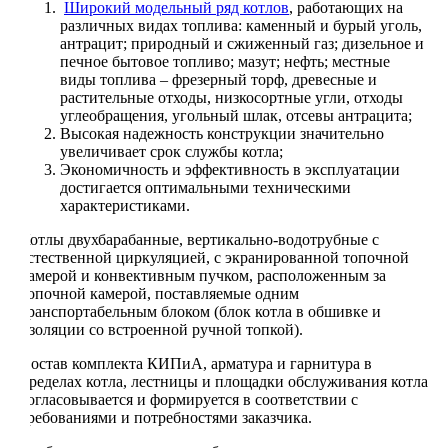
Широкий модельный ряд котлов
, работающих на
различных видах топлива: каменный и бурый уголь,
антрацит; природный и сжиженный газ; дизельное и
печное бытовое топливо; мазут; нефть; местные
виды топлива – фрезерный торф, древесные и
растительные отходы, низкосортные угли, отходы
углеобращения, угольный шлак, отсевы антрацита;
Высокая надежность конструкции значительно
увеличивает срок службы котла;
Экономичность и эффективность в эксплуатации
достигается оптимальными техническими
характеристиками.
Котлы двухбарабанные, вертикально-водотрубные с
естественной циркуляцией, с экранированной топочной
камерой и конвективным пучком, расположенным за
топочной камерой, поставляемые одним
транспортабельным блоком (блок котла в обшивке и
изоляции со встроенной ручной топкой).
Состав комплекта КИПиА, арматура и гарнитура в
пределах котла, лестницы и площадки обслуживания котла
согласовывается и формируется в соответствии с
требованиями и потребностями заказчика.