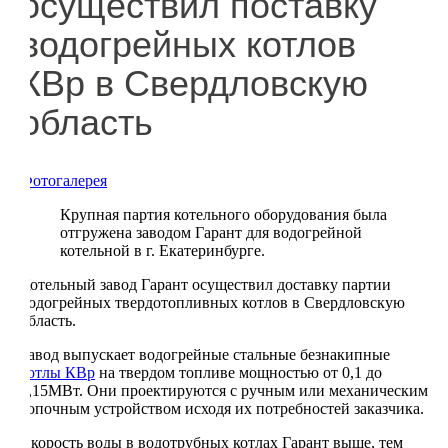
осуществил поставку
водогрейных котлов
КВр в Свердловскую
область
Фотогалерея
Крупная партия котельного оборудования была
отгружена заводом Гарант для водогрейной
котельной в г. Екатеринбурге.
Котельный завод Гарант осуществил доставку партии
водогрейных твердотопливных котлов в Свердловскую
область.
Завод выпускает водогрейные стальные безнакипные
котлы КВр
на твердом топливе мощностью от 0,1 до
3,15МВт. Они проектируются с ручным или механическим
топочным устройством исходя их потребностей заказчика.
Скорость воды в водотрубных котлах Гарант выше, тем