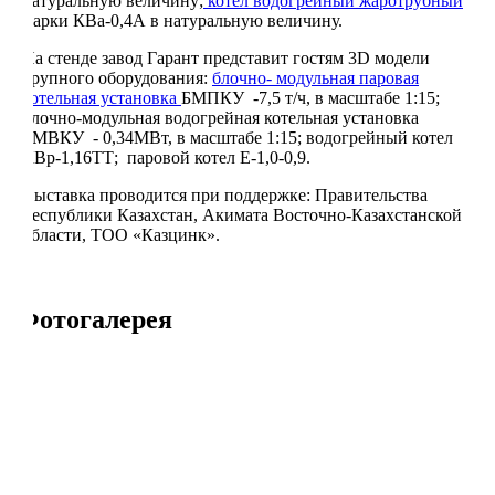
натуральную величину;
котел водогрейный жаротрубный
марки КВа-0,4А в натуральную величину.
На стенде завод Гарант представит гостям 3D модели
крупного оборудования:
блочно- модульная паровая
котельная установка
БМПКУ -7,5 т/ч, в масштабе 1:15;
блочно-модульная водогрейная котельная установка
БМВКУ - 0,34МВт, в масштабе 1:15; водогрейный котел
КВр-1,16ТТ; паровой котел Е-1,0-0,9.
Выставка проводится при поддержке: Правительства
Республики Казахстан, Акимата Восточно-Казахстанской
области, ТОО «Казцинк».
Фотогалерея