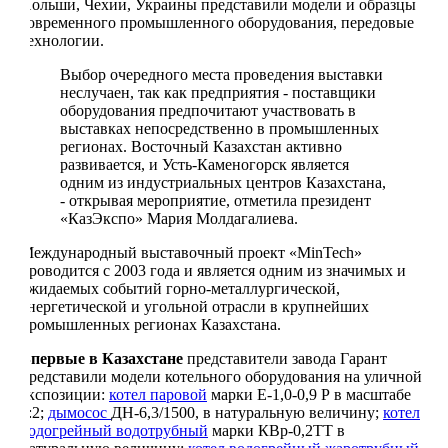
Польши, Чехии, Украины представили модели и образцы
современного промышленного оборудования, передовые
технологии.
Выбор очередного места проведения выставки
неслучаен, так как предприятия - поставщики
оборудования предпочитают участвовать в
выставках непосредственно в промышленных
регионах. Восточный Казахстан активно
развивается, и Усть-Каменогорск является
одним из индустриальных центров Казахстана,
- открывая мероприятие, отметила президент
«КазЭкспо» Мария Молдагалиева.
Международный выставочный проект «MinTech»
проводится с 2003 года и является одним из значимых и
ожидаемых событий горно-металлургической,
энергетической и угольной отрасли в крупнейших
промышленных регионах Казахстана.
Впервые в Казахстане
представители завода Гарант
представили модели котельного оборудования на уличной
экспозиции:
котел паровой
марки E-1,0-0,9 Р в масштабе
1:2;
дымосос
ДН-6,3/1500, в натуральную величину;
котел
водогрейный водотрубный
марки КВр-0,2ТТ в