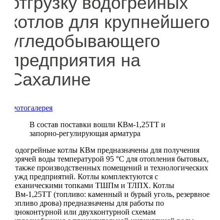
отгрузку водогрейных
котлов для крупнейшего
угледобывающего
предприятия на
Сахалине
Фотогалерея
В состав поставки вошли КВм-1,25ТТ и
запорно-регулирующая арматура
Водогрейные котлы КВм предназначены для получения
горячей воды температурой 95 °С для отопления бытовых,
а также производственных помещений и технологических
нужд предприятий. Котлы комплектуются с
механическими топками ТШПм и ТЛПХ. Котлы
КВм-1,25ТТ (топливо: каменный и бурый уголь, резервное
топливо дрова) предназначены для работы по
одноконтурной или двухконтурной схемам