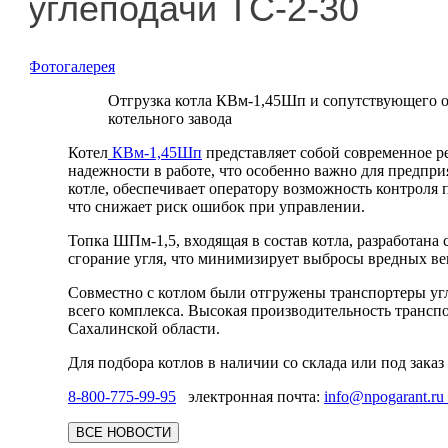
углеподачи ТС-2-30
Фотогалерея
Отгрузка котла КВм-1,45Шп и сопутствующего о
котельного завода
Котел
КВм-1,45Шп
представляет собой современное р
надежности в работе, что особенно важно для предп
котле, обеспечивает оператору возможность контроля 
что снижает риск ошибок при управлении.
Топка ШПм-1,5, входящая в состав котла, разработан
сгорание угля, что минимизирует выбросы вредных ве
Совместно с котлом были отгружены транспортеры угл
всего комплекса. Высокая производительность трансп
Сахалинской области.
Для подбора котлов в наличии со склада или под заказ
8-800-775-99-95
электронная почта:
info@npogarant.ru