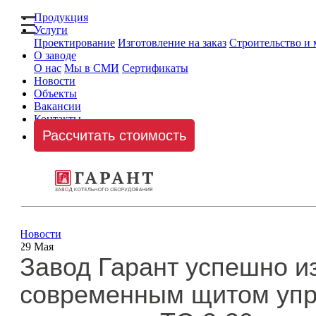
Продукция
Услуги
Проектирование
Изготовление на заказ
Строительство и
О заводе
О нас
Мы в СМИ
Сертификаты
Новости
Объекты
Вакансии
Контакты
Рассчитать стоимость
Новости
29 Мая
Завод Гарант успешно и
современным щитом упра