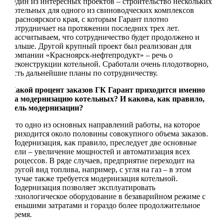
Один из интересных проектов – строительство нескольких
котельных для одного из свиноводческих комплексов
Красноярского края, с которым Гарант плотно
сотрудничает на протяжении последних трех лет.
Рассчитываем, что сотрудничество будет продолжено и
дальше. Другой крупный проект был реализован для
компании «Красноярск-нефтепродукт» – речь о
реконструкции котельной. Сработали очень плодотворно,
есть дальнейшие планы по сотрудничеству.
Какой процент заказов ГК Гарант приходится именно
на модернизацию котельных? И какова, как правило,
цель модернизации?
Это одно из основных направлений работы, на которое
приходится около половины совокупного объема заказов.
Модернизация, как правило, преследует две основные
цели – увеличение мощностей и автоматизация всех
процессов. В ряде случаев, предприятие переходит на
другой вид топлива, например, с угля на газ – в этом
случае также требуется модернизация котельной.
Модернизация позволяет эксплуатировать
технологическое оборудование в безаварийном режиме с
меньшими затратами и гораздо более продолжительное
время.