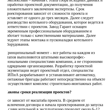
комплексный – начиная с этапа сбора исходных данных и
разработки проектной документации, до получения
положительного заключения экспертизы. Срок
проектирования зависит от сложности проекта и
составляет от одного до трех месяцев. Далее следует
производство котельного оборудования, которое ведется в
соответствии с проектом. Завод Гарант оснащен
современным профессиональным оборудованием и
работает только с качественными материалами. Далее
следуют этапы монтажа и пусконаладки котельного
оборудования.
Принципиальный момент – все работы на каждом из
этапов выполняются штатными высокопрофес­
сиональными специалистами компании, а не сторонними
подрядными организациями. Разработку проектной
документации ведет проектный отдел, специалисты
КИПиА разрабатывают и устанавливают автоматику,
монтажные бригады работают непосредственно на объекте
– осуществляют комплекс строительно-монтажных работ.
Каковы сроки реализации проектов?
Все зависит от масштаба проекта. В среднем от
заключения договора и начала проектирования до запуска
и сдачи котельной в эксплуатацию проходит около 6–12