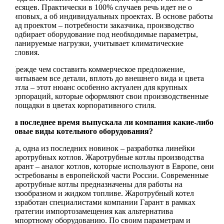
месяцев. Практически в 100% случаев речь идет не о
типовых, а об индивидуальных проектах. В основе работы
над проектом – потребности заказчика, производство
подбирает оборудование под необходимые параметры,
планируемые нагрузки, учитывает климатические
условия.
Прежде чем составить коммерческое предложение,
учитываем все детали, вплоть до внешнего вида и цвета
котла – этот нюанс особенно актуален для крупных
корпораций, которые оформляют свои производственные
площадки в цветах корпоративного стиля.
За последнее время выпускала ли компания какие-либо
новые виды котельного оборудования?
Да, одна из последних новинок – разработка линейки
жаротрубных котлов. Жаротрубные котлы производства
Гарант – аналог котлов, которые используют в Европе, они
востребованы в европейской части России. Современные
жаротрубные котлы предназначены для работы на
газообразном и жидком топливе. Жаротрубный котел
разработан специалистами компании Гарант в рамках
стратегии импортозамещения как альтернатива
импортному оборудованию. По своим параметрам и