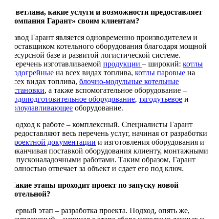
Светлана, какие услуги и возможности предоставляет
компания Гарант» своим клиентам?
Завод Гарант является одновременно производителем и
поставщиком котельного оборудования благодаря мощной
ресурсной базе и развитой логистической системе.
Перечень изготавливаемой
продукции
– широкий:
котлы
водогрейные
на всех видах топлива,
котлы паровые
на
всех видах топлива,
блочно-модульные котельные
установки
, а также вспомогательное оборудование –
водоподготовительное оборудование
,
тягодутьевое
и
золоулавливающее
оборудование.
Подход к работе – комплексный. Специалисты Гарант
предоставляют весь перечень услуг, начиная от разработки
проектной документации
и изготовления оборудования и
заканчивая поставкой оборудования клиенту, монтажными
и пусконаладочными работами. Таким образом, Гарант
полностью отвечает за объект и сдает его под ключ.
Какие этапы проходит проект по запуску новой
котельной?
Первый этап – разработка проекта. Подход, опять же,